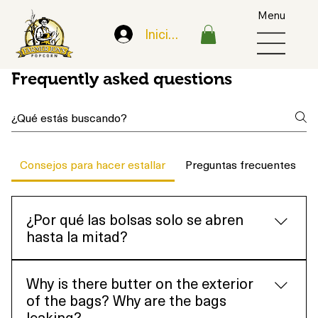
Menu
Iniciar sesión
Frequently asked questions
Consejos para hacer estallar
Preguntas frecuentes
¿Por qué las bolsas solo se abren
hasta la mitad?
NO UTILICE EL BOTÓN DE PALOMITAS DE MAÍZ
Why is there butter on the exterior
DE SU MICROONDAS. Le recomendamos
of the bags? Why are the bags
programar el microondas para un tiempo más
leaking?