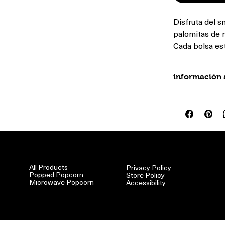
Disfruta del s
palomitas de 
Cada bolsa est
combinando los
crujido irresi
información 
individuales, s
compromiso co
Bolsas de 24 
sabroso y libr
0% grasas tr
merienda con 
Grano integr
ingredientes s
Sin conserva
Sin gluten
Shop
Help
Granos no tr
All Products
Privacy Policy
Popped Popcorn
Store Policy
Microwave Popcorn
Accessibility