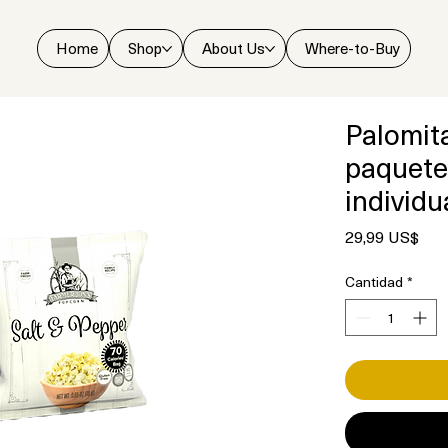
Home
Shop
About Us
Where-to-Buy
Palomita
paquete
individu
Pre
29,99 US$
Cantidad
*