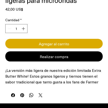
ligeras para microondas
Precio
42,00 US$
Cantidad
*
Agregar al carrito
Realizar compra
¡La versión más ligera de nuestra edición limitada Extra
Butter White! Estos granos ligeros y tiernos tienen el
sabor tradicional que tanto gusta a los fans de Farmer
Jon, con un toque de mantequilla y una textura crujiente
irresistible. Palomitas para los amantes de las
palomitas, con menos grasa y menos calorías.